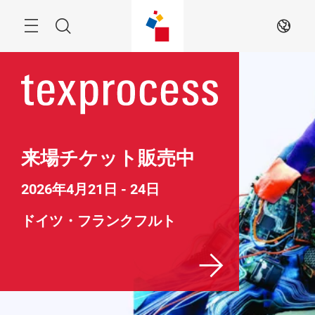
ス
キ
ッ
検
JA
プ
す
索
る
来場チケット販売中
2026年4月21日 - 24日
ドイツ・フランクフルト