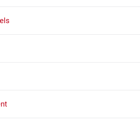
els
nt