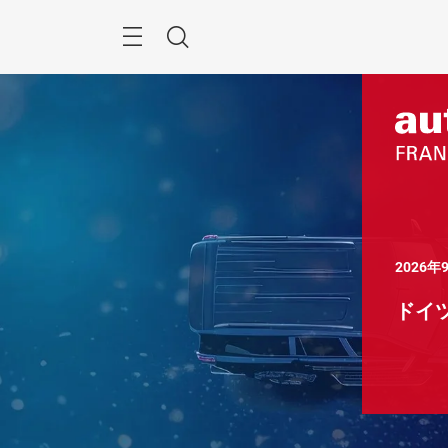
ス
キ
ッ
検
プ
す
索
る
2026
ドイ