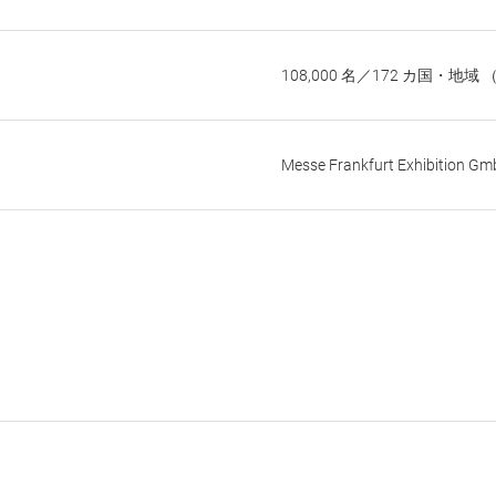
108,000 名／172 カ国・地域
Messe Frankfurt Exhibition G