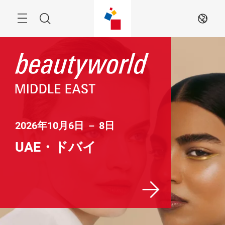
ス
キ
ッ
検
JA
プ
す
索
る
2026年10月6日 － 8日
UAE・ドバイ