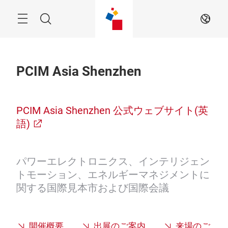
ス
キ
ッ
検
JA
プ
す
索
る
PCIM Asia Shenzhen
PCIM Asia Shenzhen 公式ウェブサイト(英
語)
パワーエレクトロニクス、インテリジェン
トモーション、エネルギーマネジメントに
関する国際見本市および国際会議
開催概要
出展のご案内
来場のご