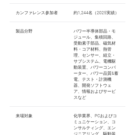
カンファレンス参加者
約1,244名（2025実績）
製品分野
パワー半導体部品・モ
ジュール、集積回路、
受動素子部品、磁気材
料・コア材料、熱管
理、センサー、組立・
サブシステム、電機駆
動装置、パワーコンバ
ーター、パワー品質&蓄
電、テスト・計測機
器、開発ソフトウェ
ア、情報およびサービ
スなど
来場対象
化学業界、PCおよびコ
ミュニケーション、コ
ンサルティング、エン
ジニアリング、駆動装